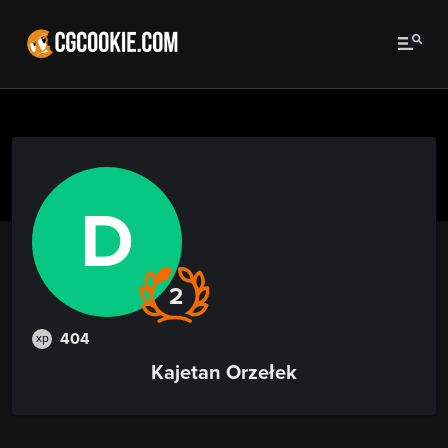
D
2
404
xp
Kajetan Orzełek